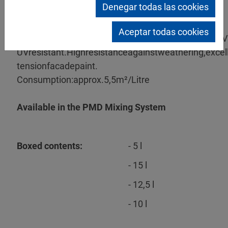
Denegar todas las cookies
MipaSil
Aceptar todas cookies
Siloxane reinforced, weather resistantaccording to 
UVresistant.Highresistanceagainstweathering,excel
tensionfacadepaint.
Consumption:approx.5,5m²/Litre
Available in the PMD Mixing System
Boxed contents:
- 5 l
- 15 l
- 12,5 l
- 10 l