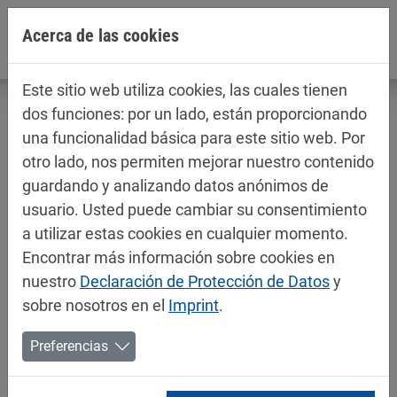
Jump directly to main navigation
Jump directly to content
Acerca de las cookies
Este sitio web utiliza cookies, las cuales tienen
dos funciones: por un lado, están proporcionando
una funcionalidad básica para este sitio web. Por
otro lado, nos permiten mejorar nuestro contenido
Fichas técnicas / fichas de datos de
guardando y analizando datos anónimos de
seguridad
usuario. Usted puede cambiar su consentimiento
Decorativos
a utilizar estas cookies en cualquier momento.
Encontrar más información sobre cookies en
nuestro
Declaración de Protección de Datos
y
sobre nosotros en el
Imprint
.
Preferencias