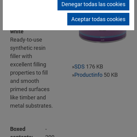
Denegar todas las cookies
Mipa KH-
Aceptar todas cookies
Malerspachtel
white
Ready-to-use
synthetic resin
filler with
excellent filling
»
SDS
176 KB
properties to fill
»
Productinfo
50 KB
and smooth
primed surfaces
like timber and
metal substrates.
Boxed
-