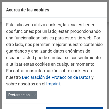
Jump directly to main navigation
Jump directly to content
Acerca de las cookies
Este sitio web utiliza cookies, las cuales tienen
dos funciones: por un lado, están proporcionando
una funcionalidad básica para este sitio web. Por
otro lado, nos permiten mejorar nuestro contenido
Fichas técnicas / fichas de datos de
guardando y analizando datos anónimos de
seguridad
usuario. Usted puede cambiar su consentimiento
Decorativos
a utilizar estas cookies en cualquier momento.
Encontrar más información sobre cookies en
nuestro
Declaración de Protección de Datos
y
sobre nosotros en el
Imprint
.
Preferencias