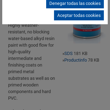
Denegar todas las cookies
Mipa WBS Mipalux
Aceptar todas cookies
Buntlack glossy
Highly weather-
resistant, no blocking
water-based alkyd resin
paint with good flow for
high-quality
»
SDS
181 KB
intermediate and
»
Productinfo
78 KB
finishing coats on
primed metal
substrates as well as on
primed wooden
components and hard
PVC.