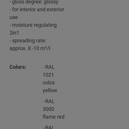
- gloss degree: glossy
- for interior and exterior
use
- moisture regulating
2in1
- spreading rate:
approx. 8 -10 m²/l
Colors:
- RAL
1021
colza
yellow
- RAL
3000
flame red
- RAL