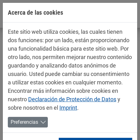
Jump directly to main navigation
Jump directly to content
Acerca de las cookies
Este sitio web utiliza cookies, las cuales tienen
dos funciones: por un lado, están proporcionando
una funcionalidad básica para este sitio web. Por
otro lado, nos permiten mejorar nuestro contenido
Fichas técnicas / fichas de datos de
guardando y analizando datos anónimos de
seguridad
usuario. Usted puede cambiar su consentimiento
Decorativos
a utilizar estas cookies en cualquier momento.
Encontrar más información sobre cookies en
nuestro
Declaración de Protección de Datos
y
sobre nosotros en el
Imprint
.
Preferencias