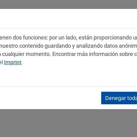
Productos
Servicio
Contacto
 tienen dos funciones: por un lado, están proporcionando u
r nuestro contenido guardando y analizando datos anóni
 en cualquier momento. Encontrar más información sobre 
el
Imprint
.
s de datos de seguridad
Denegar toda