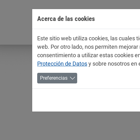
Jump directly to main navigation
Jump directly to content
Acerca de las cookies
Empresa
Este sitio web utiliza cookies, las cuales
web. Por otro lado, nos permiten mejora
consentimiento a utilizar estas cookies
Protección de Datos
y sobre nosotros en 
Preferencias
Fichas técnicas / ficha
Industria