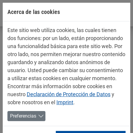
Jump directly to main navigation
Jump directly to content
Acerca de las cookies
Este sitio web utiliza cookies, las cuales tienen
dos funciones: por un lado, están proporcionando
una funcionalidad básica para este sitio web. Por
otro lado, nos permiten mejorar nuestro contenido
Fichas técnicas / fichas de datos de
guardando y analizando datos anónimos de
seguridad
usuario. Usted puede cambiar su consentimiento
Industria
a utilizar estas cookies en cualquier momento.
Encontrar más información sobre cookies en
nuestro
Declaración de Protección de Datos
y
sobre nosotros en el
Imprint
.
Preferencias
»
SDS
201 KB