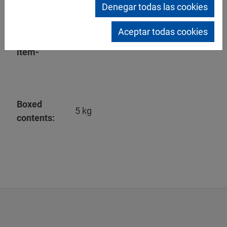
Denegar todas las cookies
»
Mipa PU 985-25 2K PU
Aceptar todas cookies
Hardener -Discontinued
item-
Boxed
5 kg
contents: