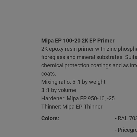
Mipa EP 100-20 2K EP Primer
2K epoxy resin primer with zinc phospha
fibreglass and mineral substrates. Suit
chemical protection coatings and as int
coats.
Mixing ratio: 5 :1 by weight
3 :1 by volume
Hardener: Mipa EP 950-10, -25
Thinner: Mipa EP-Thinner
Colors:
- RAL 70
- Pricegr