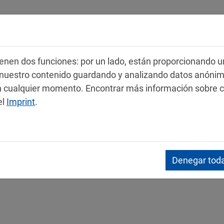
Productos
Servicio
Contacto
 tienen dos funciones: por un lado, están proporcionando u
r nuestro contenido guardando y analizando datos anóni
 en cualquier momento. Encontrar más información sobre 
el
Imprint
.
s de datos de seguridad
Denegar toda