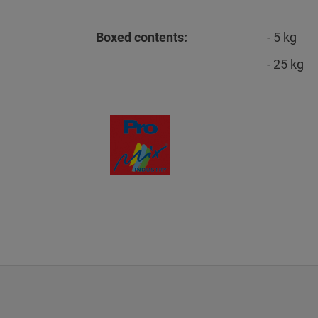
Boxed contents:
- 5 kg
- 25 kg