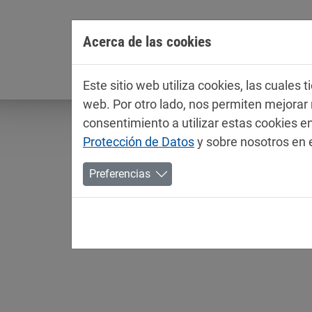
Jump directly to main navigation
Jump directly to content
Acerca de las cookies
Empresa
Este sitio web utiliza cookies, las cuales
web. Por otro lado, nos permiten mejora
consentimiento a utilizar estas cookies
Protección de Datos
y sobre nosotros en 
Preferencias
Fichas técnicas / ficha
Industria