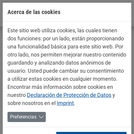
Jump directly to main navigation
Jump directly to content
Acerca de las cookies
Este sitio web utiliza cookies, las cuales tienen
dos funciones: por un lado, están proporcionando
una funcionalidad básica para este sitio web. Por
otro lado, nos permiten mejorar nuestro contenido
Fichas técnicas / fichas de datos de
guardando y analizando datos anónimos de
seguridad
usuario. Usted puede cambiar su consentimiento
Industria
a utilizar estas cookies en cualquier momento.
Encontrar más información sobre cookies en
nuestro
Declaración de Protección de Datos
y
sobre nosotros en el
Imprint
.
Preferencias
»
SDS
202 KB