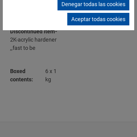
Denegar todas las cookies
»
Productinfo
212 KB
Mipa 2K-Struktur-
Aceptar todas cookies
Härter A 51 -
Discontinued item-
2K-acrylic hardener
,,fast to be
Boxed
6 x 1
contents:
kg