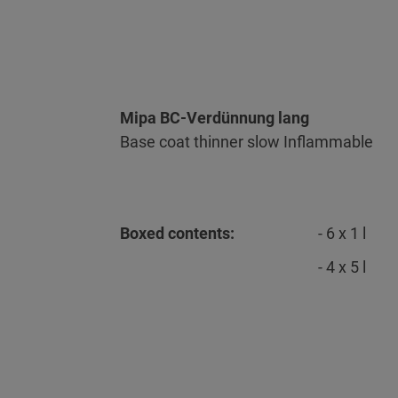
Mipa BC-Verdünnung lang
Base coat thinner slow Inflammable
Boxed contents:
- 6 x 1 l
- 4 x 5 l