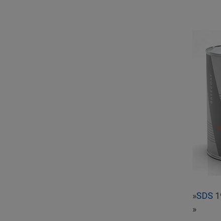
»
SDS
1
»