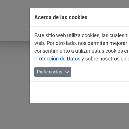
Jump directly to main navigation
Jump directly to content
Acerca de las cookies
Empresa
Este sitio web utiliza cookies, las cuales
web. Por otro lado, nos permiten mejora
consentimiento a utilizar estas cookies
Protección de Datos
y sobre nosotros en 
Preferencias
Fichas técnicas / ficha
Industria