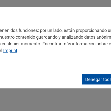
Productos
Servicio
Contacto
 tienen dos funciones: por un lado, están proporcionando u
r nuestro contenido guardando y analizando datos anóni
 en cualquier momento. Encontrar más información sobre 
el
Imprint
.
s de datos de seguridad
Denegar toda