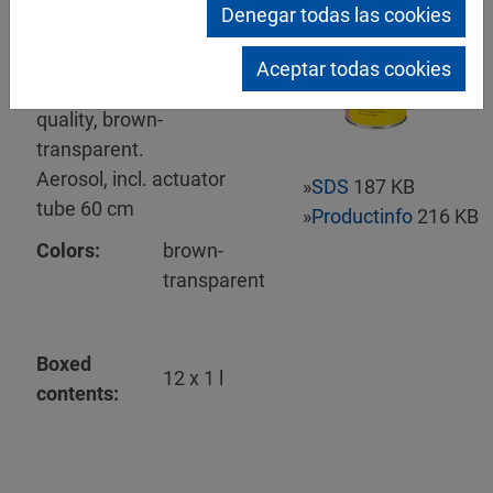
Mipa HV-
Denegar todas las cookies
Hohlraumversiegelung
Body cavity protection,
Aceptar todas cookies
spraying
quality, brown-
transparent.
Aerosol, incl. actuator
»
SDS
187 KB
tube 60 cm
»
Productinfo
216 KB
Colors:
brown-
transparent
Boxed
12 x 1 l
contents: