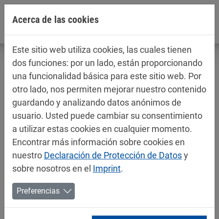
Jump directly to main navigation
Jump directly to content
Acerca de las cookies
Este sitio web utiliza cookies, las cuales tienen
dos funciones: por un lado, están proporcionando
una funcionalidad básica para este sitio web. Por
otro lado, nos permiten mejorar nuestro contenido
Fichas técnicas / fichas de datos de
guardando y analizando datos anónimos de
seguridad
usuario. Usted puede cambiar su consentimiento
Pinturas para automóviles
a utilizar estas cookies en cualquier momento.
Encontrar más información sobre cookies en
nuestro
Declaración de Protección de Datos
y
sobre nosotros en el
Imprint
.
Preferencias