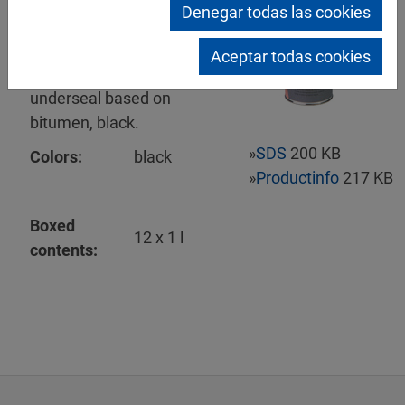
Mipa
Denegar todas las cookies
Unterbodenschutz
Spritzware
Aceptar todas cookies
Spraying quality
underseal based on
bitumen, black.
»
SDS
200 KB
Colors:
black
»
Productinfo
217 KB
Boxed
12 x 1 l
contents: