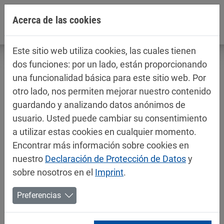
Jump directly to main navigation
Jump directly to content
Acerca de las cookies
Este sitio web utiliza cookies, las cuales tienen
dos funciones: por un lado, están proporcionando
una funcionalidad básica para este sitio web. Por
otro lado, nos permiten mejorar nuestro contenido
Fichas técnicas / fichas de datos de
guardando y analizando datos anónimos de
seguridad
usuario. Usted puede cambiar su consentimiento
Pinturas para automóviles
a utilizar estas cookies en cualquier momento.
Encontrar más información sobre cookies en
nuestro
Declaración de Protección de Datos
y
sobre nosotros en el
Imprint
.
Preferencias