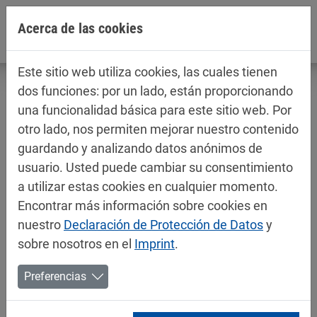
Jump directly to main navigation
Jump directly to content
Acerca de las cookies
Este sitio web utiliza cookies, las cuales tienen
dos funciones: por un lado, están proporcionando
una funcionalidad básica para este sitio web. Por
otro lado, nos permiten mejorar nuestro contenido
Fichas técnicas / fichas de datos de
guardando y analizando datos anónimos de
seguridad
usuario. Usted puede cambiar su consentimiento
Pinturas para automóviles
a utilizar estas cookies en cualquier momento.
Encontrar más información sobre cookies en
nuestro
Declaración de Protección de Datos
y
sobre nosotros en el
Imprint
.
Preferencias