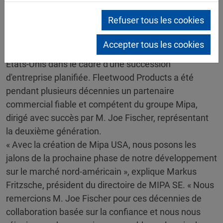
devenu
Mipa USA, Inc.
, dont le siège est situé dans le
New Jersey.
Refuser tous les cookies
Avec cette décision stratégique, MIPA SE reprend
Accepter tous les cookies
son partenaire de longue date et très apprécié aux
États-Unis dans le cadre d'une succession
d'entreprise planifiée. Fleetwood Products a été
pendant plusieurs décennies un partenaire
commercial fiable et compétent du groupe Mipa,
dirigé avec succès par M. Joe Fischer, représentant
la deuxième génération.
« Avec la création de Mipa USA, nous posons les
jalons de la prochaine phase de notre développement
sur le marché nord-américain », explique Markus
Fritzsche, président du directoire de MIPA SE. « Nous
remercions M. Joe Fischer pour ces décennies de
collaboration basée sur la confiance et nous nous