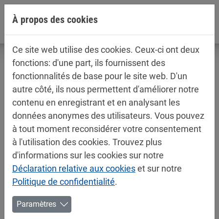
Aller directement à la navigation principale
Aller directement au contenu
À propos des cookies
Ce site web utilise des cookies. Ceux-ci ont deux
fonctions: d'une part, ils fournissent des
fonctionnalités de base pour le site web. D'un
autre côté, ils nous permettent d'améliorer notre
MIPA SE renforce sa présence en
contenu en enregistrant et en analysant les
Amérique du Nord: Fleetwood Products
données anonymes des utilisateurs. Vous pouvez
devient Mipa USA
à tout moment reconsidérer votre consentement
à l'utilisation des cookies. Trouvez plus
28/08/2025
Mipa News, Mipa News
d'informations sur les cookies sur notre
MIPA SE envoie un signal clair en faveur de la
Déclaration relative aux cookies
et sur notre
croissance et de la pérennité sur le marché nord-
Politique de confidentialité
.
américain : au 1er juillet 2025, l'ancien importateur
Paramètres
américain de Mipa, Fleetwood Products, Inc., est