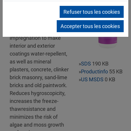
Refuser tous les cookies
Mipa WBS MicroSil
Fassadenschutz
Accepter tous les cookies
Waterborne, concentrated
impregnation to make
interior and exterior
coatings water-repellent,
as well as mineral
»
SDS
190 KB
plasters, concrete, clinker
»
Productinfo
55 KB
brick masonry, sand-lime
»
US MSDS
0 KB
bricks and old paintwork.
Reduces hygroscopicity,
increases the freeze-
thawresistance and
minimizes the risk of
algae and moss growth