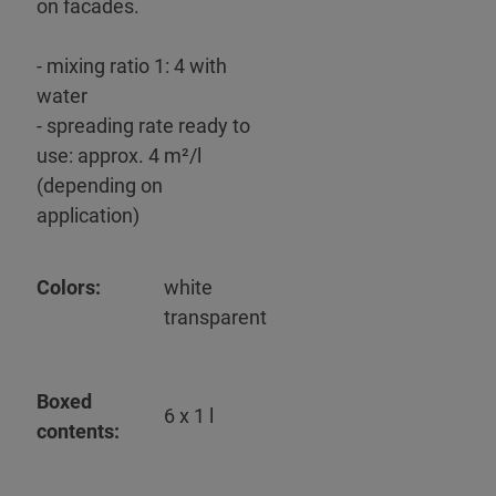
on facades.
- mixing ratio 1: 4 with
water
- spreading rate ready to
use: approx. 4 m²/l
(depending on
application)
Colors:
white
transparent
Boxed
6 x 1 l
contents: