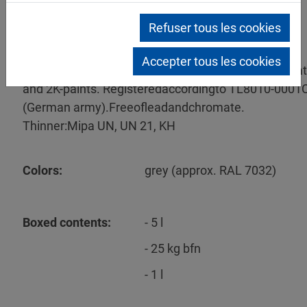
Refuser tous les cookies
Mipa Primer
Synthetic primer based on
Accepter tous les cookies
zincphosphatewithactivecorrosionprotection.Recoa
and 2K-paints. Registeredaccordingto TL8010-0001C
(German army).Freeofleadandchromate.
Thinner:Mipa UN, UN 21, KH
Colors:
grey (approx. RAL 7032)
Boxed contents:
- 5 l
- 25 kg bfn
- 1 l