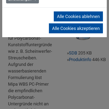
Mipa WBS PC-
Alle Cookies ablehnen
Primer-Spray
Farbloser
Alle Cookies akzeptieren
Haftvermittler speziell
für Polycarbonat-
Kunststoffuntergründe
wie z. B. Scheinwerfer-
»
SDB
205 KB
Streuscheiben.
»
Produktinfo
446 KB
Aufgrund der
wasserbasierenden
Formulierung löst
Mipa WBS PC-Primer
die empfindlichen
Polycarbonat-
Untergründe nicht an