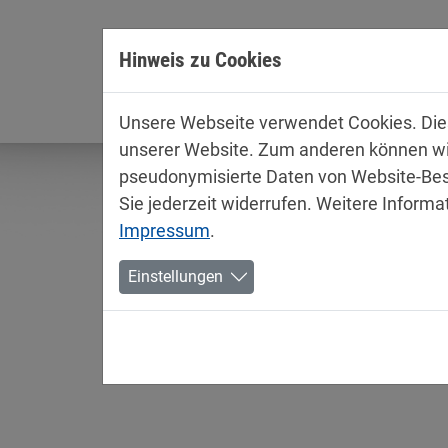
Direkt zur Hauptnavigation springen
Direkt zum Inhalt springen
Hinweis zu Cookies
Unterne
Unsere Webseite verwendet Cookies. Diese
unserer Website. Zum anderen können wir 
pseudonymisierte Daten von Website-Bes
Sie jederzeit widerrufen. Weitere Informa
Impressum
.
Einstellungen
Produktinformationen / 
Autolacke