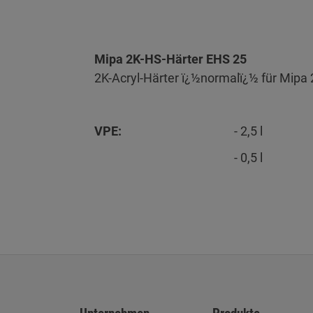
Mipa 2K-HS-Härter EHS 25
2K-Acryl-Härter ï¿½normalï¿½ für Mipa 
VPE:
- 2,5 l
- 0,5 l