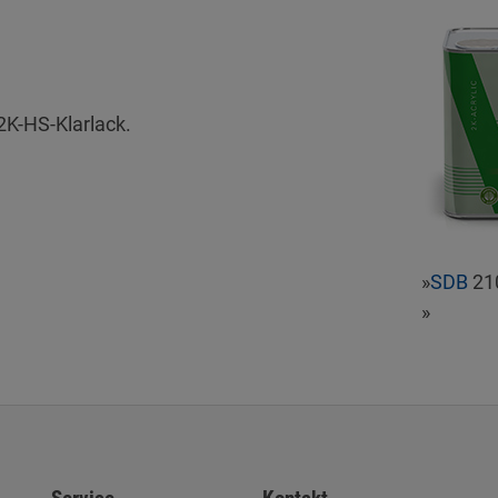
2K-HS-Klarlack.
»
SDB
21
»