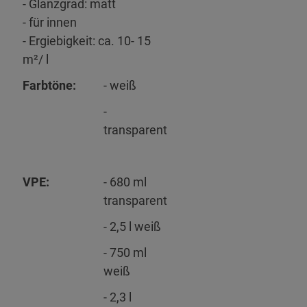
- Glanzgrad: matt
- für innen
- Ergiebigkeit: ca. 10- 15
m²/ l
Farbtöne:
- weiß
-
transparent
VPE:
- 680 ml
transparent
- 2,5 l weiß
- 750 ml
weiß
- 2,3 l