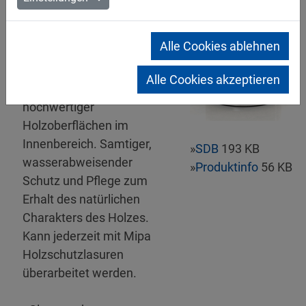
Mipa WBS Satin-Wachs
Alle Cookies ablehnen
Wasserbasierende,
diffusionsfähige Wachs-
Alle Cookies akzeptieren
Lasur zur Veredelung
hochwertiger
Holzoberflächen im
Innenbereich. Samtiger,
»
SDB
193 KB
wasserabweisender
»
Produktinfo
56 KB
Schutz und Pflege zum
Erhalt des natürlichen
Charakters des Holzes.
Kann jederzeit mit Mipa
Holzschutzlasuren
überarbeitet werden.