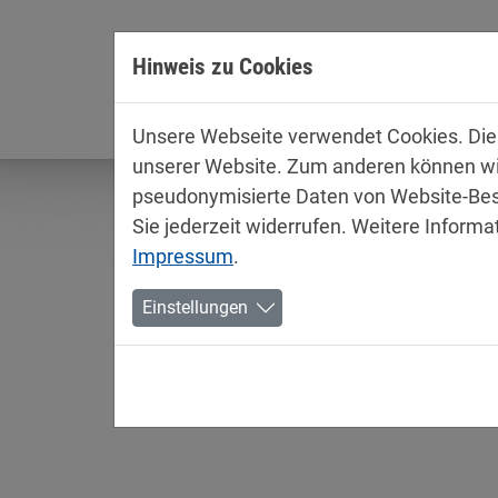
Direkt zur Hauptnavigation springen
Direkt zum Inhalt springen
Hinweis zu Cookies
Unterne
Unsere Webseite verwendet Cookies. Diese
unserer Website. Zum anderen können wir 
pseudonymisierte Daten von Website-Bes
Sie jederzeit widerrufen. Weitere Informa
Impressum
.
Einstellungen
Produktinformationen /
Industry