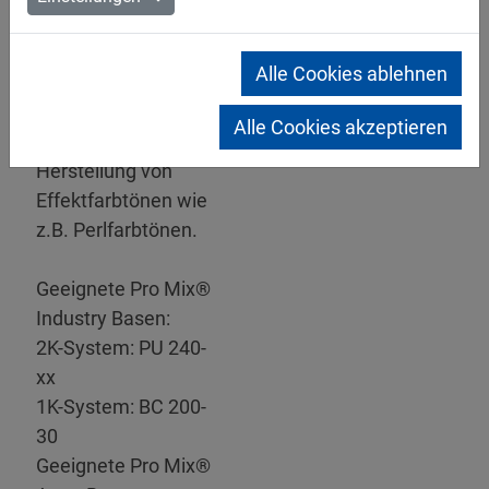
»
Produktinfo
213 KB
Pro Mix® Powder
Alle Cookies ablehnen
Pigments
Pulverförmige
Alle Cookies akzeptieren
Pigmente zur
Herstellung von
Effektfarbtönen wie
z.B. Perlfarbtönen.
Geeignete Pro Mix®
Industry Basen:
2K-System: PU 240-
xx
1K-System: BC 200-
30
Geeignete Pro Mix®