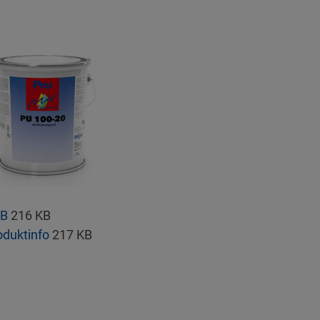
B
216 KB
oduktinfo
217 KB