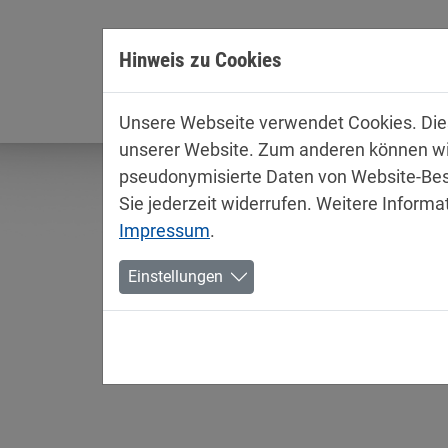
Direkt zur Hauptnavigation springen
Direkt zum Inhalt springen
Hinweis zu Cookies
Unterne
Unsere Webseite verwendet Cookies. Diese
unserer Website. Zum anderen können wir 
pseudonymisierte Daten von Website-Bes
Sie jederzeit widerrufen. Weitere Informa
Impressum
.
Einstellungen
Produktinformationen /
Industry