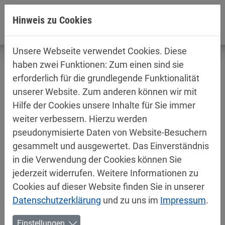
Direkt zur Hauptnavigation springen
Direkt zum Inhalt springen
Hinweis zu Cookies
Unsere Webseite verwendet Cookies. Diese
haben zwei Funktionen: Zum einen sind sie
erforderlich für die grundlegende Funktionalität
unserer Website. Zum anderen können wir mit
MIPA übernimmt Industriesparte der
Hilfe der Cookies unsere Inhalte für Sie immer
HAERING GmbH
weiter verbessern. Hierzu werden
pseudonymisierte Daten von Website-Besuchern
08.02.2024
gesammelt und ausgewertet. Das Einverständnis
Mipa News, Mipa News, Mipa News
in die Verwendung der Cookies können Sie
Die MIPA SE übernimmt zum 01.04.2024 den Bereich
jederzeit widerrufen. Weitere Informationen zu
Industrielacke der HAERING GmbH aus Unterheinriet
Cookies auf dieser Website finden Sie in unserer
(bei Heilbronn). Die Fertigung der übernommenen
Datenschutzerklärung
und zu uns im
Impressum
.
Produkte wird im Laufe des ersten Quartals an
Einstellungen