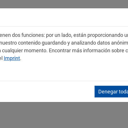
Productos
Servicio
Contacto
 tienen dos funciones: por un lado, están proporcionando u
r nuestro contenido guardando y analizando datos anóni
 en cualquier momento. Encontrar más información sobre 
el
Imprint
.
s de datos de seguridad
Denegar toda