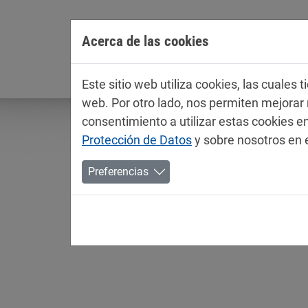
Jump directly to main navigation
Jump directly to content
Acerca de las cookies
Empresa
Este sitio web utiliza cookies, las cuales
web. Por otro lado, nos permiten mejora
consentimiento a utilizar estas cookies
Protección de Datos
y sobre nosotros en 
Preferencias
Fichas técnicas / ficha
Aerosoles