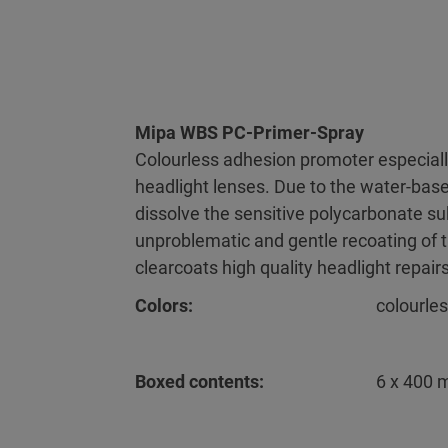
Mipa WBS PC-Primer-Spray
Colourless adhesion promoter especial
headlight lenses. Due to the water-ba
dissolve the sensitive polycarbonate su
unproblematic and gentle recoating of t
clearcoats high quality headlight repair
Colors:
colourle
Boxed contents:
6 x 400 