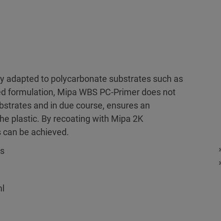
ly adapted to polycarbonate substrates such as
sed formulation, Mipa WBS PC-Primer does not
bstrates and in due course, ensures an
he plastic. By recoating with Mipa 2K
s can be achieved.
ss
ml