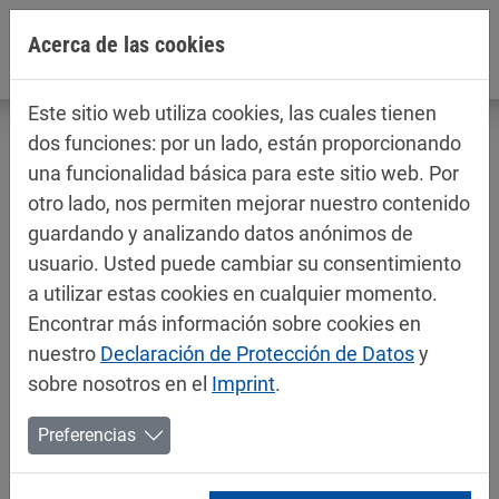
Jump directly to main navigation
Jump directly to content
Acerca de las cookies
Este sitio web utiliza cookies, las cuales tienen
dos funciones: por un lado, están proporcionando
una funcionalidad básica para este sitio web. Por
otro lado, nos permiten mejorar nuestro contenido
Software MipaMix
guardando y analizando datos anónimos de
usuario. Usted puede cambiar su consentimiento
a utilizar estas cookies en cualquier momento.
Aquí puede descargar el software más reciente para
Encontrar más información sobre cookies en
MipaMix Elite
,
MipaMix 5.0
y
MipaMix Basic
.
nuestro
Declaración de Protección de Datos
y
sobre nosotros en el
Imprint
.
Inicie sesión con el nombre de usuario y la
contraseña que se le proporcionaron.
Preferencias
Si tiene alguna pregunta sobre el registro o la