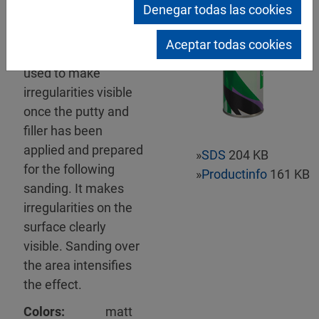
Denegar todas las cookies
Mipa Kontroll-Spray
Aceptar todas cookies
Black guide coat
used to make
irregularities visible
once the putty and
filler has been
applied and prepared
»
SDS
204 KB
for the following
»
Productinfo
161 KB
sanding. It makes
irregularities on the
surface clearly
visible. Sanding over
the area intensifies
the effect.
Colors:
matt