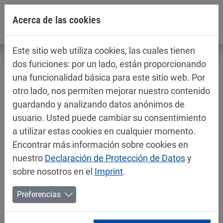
Jump directly to main navigation
Jump directly to content
Acerca de las cookies
Este sitio web utiliza cookies, las cuales tienen
dos funciones: por un lado, están proporcionando
una funcionalidad básica para este sitio web. Por
otro lado, nos permiten mejorar nuestro contenido
Fichas técnicas / fichas de datos de
guardando y analizando datos anónimos de
seguridad
usuario. Usted puede cambiar su consentimiento
Aerosoles
a utilizar estas cookies en cualquier momento.
Encontrar más información sobre cookies en
nuestro
Declaración de Protección de Datos
y
sobre nosotros en el
Imprint
.
Preferencias