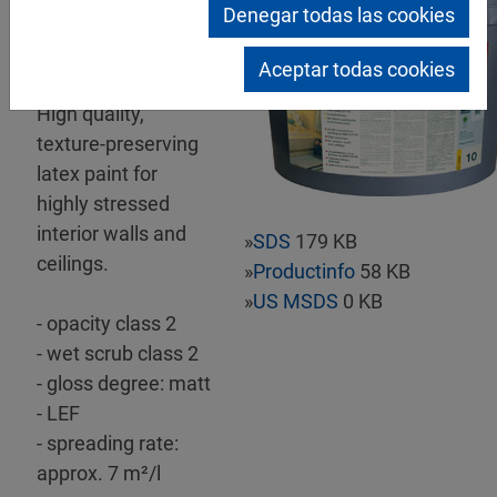
Denegar todas las cookies
Mipa Latexfarbe
Aceptar todas cookies
matt
High quality,
texture-preserving
latex paint for
highly stressed
interior walls and
»
SDS
179 KB
ceilings.
»
Productinfo
58 KB
»
US MSDS
0 KB
- opacity class 2
- wet scrub class 2
- gloss degree: matt
- LEF
- spreading rate:
approx. 7 m²/l