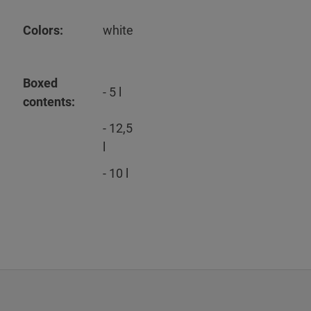
Colors:
white
Boxed
- 5 l
contents:
- 12,5
l
- 10 l