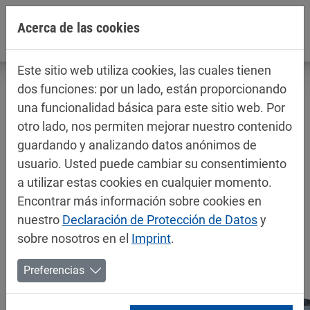
Jump directly to main navigation
Jump directly to content
Acerca de las cookies
Este sitio web utiliza cookies, las cuales tienen
dos funciones: por un lado, están proporcionando
una funcionalidad básica para este sitio web. Por
otro lado, nos permiten mejorar nuestro contenido
Fichas técnicas / fichas de datos de
guardando y analizando datos anónimos de
seguridad
usuario. Usted puede cambiar su consentimiento
Decorativos
a utilizar estas cookies en cualquier momento.
Encontrar más información sobre cookies en
nuestro
Declaración de Protección de Datos
y
sobre nosotros en el
Imprint
.
Preferencias