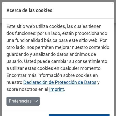
Jump directly to main navigation
Jump directly to content
Acerca de las cookies
Este sitio web utiliza cookies, las cuales tienen
dos funciones: por un lado, están proporcionando
una funcionalidad básica para este sitio web. Por
otro lado, nos permiten mejorar nuestro contenido
Fichas técnicas / fichas de datos de
guardando y analizando datos anónimos de
seguridad
usuario. Usted puede cambiar su consentimiento
Pinturas para automóviles
a utilizar estas cookies en cualquier momento.
Encontrar más información sobre cookies en
nuestro
Declaración de Protección de Datos
y
sobre nosotros en el
Imprint
.
Preferencias
Mipa Special Effects Basecoats