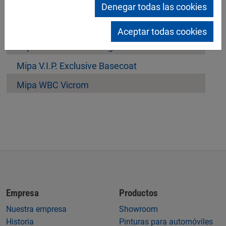
Denegar todas las cookies
Mipa Neon
Mipa Brillant-Design
Aceptar todas cookies
Mipa WBS Brillant-Design
Mipa V.I.P. Exclusive Basecoat
Mipa WBC Vicrom
Empresa
Productos
Nuestra empresa
Showroom
Historia
Pinturas para automóviles