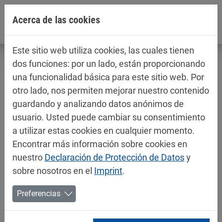
Jump directly to main navigation
Jump directly to content
Acerca de las cookies
Este sitio web utiliza cookies, las cuales tienen
dos funciones: por un lado, están proporcionando
una funcionalidad básica para este sitio web. Por
otro lado, nos permiten mejorar nuestro contenido
Fichas técnicas / fichas de datos de
guardando y analizando datos anónimos de
seguridad
usuario. Usted puede cambiar su consentimiento
Pinturas para automóviles
a utilizar estas cookies en cualquier momento.
Encontrar más información sobre cookies en
nuestro
Declaración de Protección de Datos
y
sobre nosotros en el
Imprint
.
Preferencias