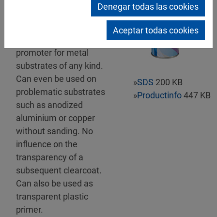
Mipa 1K-Haftpromoter-
Denegar todas las cookies
Spray
Colourless transparent
Aceptar todas cookies
special adhesion
promoter for metal
substrates of any kind.
Can even be used on
»
SDS
200 KB
problematic substrates
»
Productinfo
447 KB
such as anodized
aluminium or copper
without sanding. No
influence on the
transparency of a
subsequent clearcoat.
Can also be used as
transparent plastic
primer.