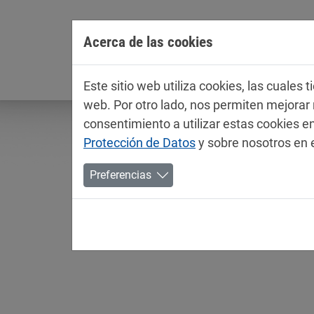
Jump directly to main navigation
Jump directly to content
Acerca de las cookies
Empresa
Este sitio web utiliza cookies, las cuales
web. Por otro lado, nos permiten mejora
consentimiento a utilizar estas cookies
Protección de Datos
y sobre nosotros en 
Preferencias
Fichas técnicas / ficha
Pinturas para automóviles