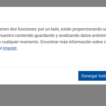
Productos
Servicio
Contacto
 tienen dos funciones: por un lado, están proporcionando u
r nuestro contenido guardando y analizando datos anóni
 en cualquier momento. Encontrar más información sobre 
el
Imprint
.
s de datos de seguridad
Denegar toda