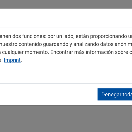
Productos
Servicio
Contacto
 tienen dos funciones: por un lado, están proporcionando u
r nuestro contenido guardando y analizando datos anóni
 en cualquier momento. Encontrar más información sobre 
el
Imprint
.
s de datos de seguridad
Denegar toda