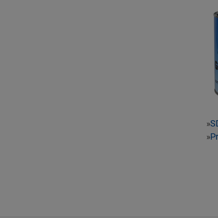
»
S
»
P