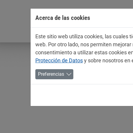
Jump directly to main navigation
Jump directly to content
Acerca de las cookies
Empresa
Este sitio web utiliza cookies, las cuales
web. Por otro lado, nos permiten mejora
consentimiento a utilizar estas cookies
Protección de Datos
y sobre nosotros en 
Preferencias
Fichas técnicas / ficha
Pinturas para automóviles