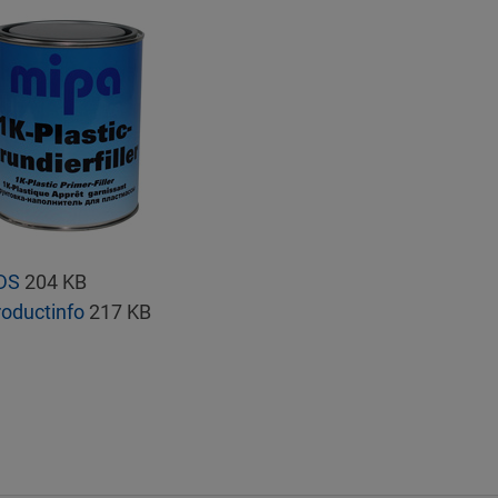
DS
204 KB
roductinfo
217 KB