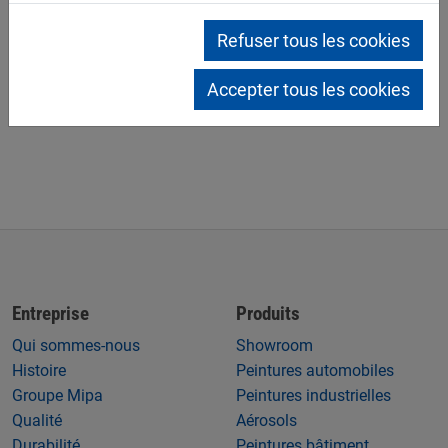
Mipa PUR HS-Teintes finies
Refuser tous les cookies
Mipa PUR HS-Mischlack
Accepter tous les cookies
Mipa PUR-HS-Einschicht-Aluminium
Entreprise
Produits
Qui sommes-nous
Showroom
Histoire
Peintures automobiles
Groupe Mipa
Peintures industrielles
Qualité
Aérosols
Durabilité
Peintures bâtiment