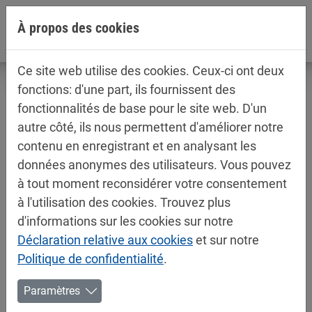
Aller directement à la navigation principale
Aller directement au contenu
À propos des cookies
Ce site web utilise des cookies. Ceux-ci ont deux
fonctions: d'une part, ils fournissent des
fonctionnalités de base pour le site web. D'un
autre côté, ils nous permettent d'améliorer notre
Fiches techniques / fiches de sécurité
contenu en enregistrant et en analysant les
Peintures automobiles
données anonymes des utilisateurs. Vous pouvez
à tout moment reconsidérer votre consentement
à l'utilisation des cookies. Trouvez plus
d'informations sur les cookies sur notre
Déclaration relative aux cookies
et sur notre
Mipa Système PUR HS pour poids lourds
Politique de confidentialité
.
Paramètres
Mipa 2K-Acryl-HS-Chassislack