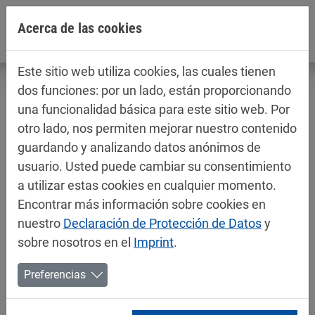
Jump directly to main navigation
Jump directly to content
Acerca de las cookies
Este sitio web utiliza cookies, las cuales tienen
dos funciones: por un lado, están proporcionando
una funcionalidad básica para este sitio web. Por
otro lado, nos permiten mejorar nuestro contenido
Fichas técnicas / fichas de datos de
guardando y analizando datos anónimos de
seguridad
usuario. Usted puede cambiar su consentimiento
Pinturas para automóviles
a utilizar estas cookies en cualquier momento.
Encontrar más información sobre cookies en
nuestro
Declaración de Protección de Datos
y
sobre nosotros en el
Imprint
.
Preferencias
Mipa PUR HS-System for trucks