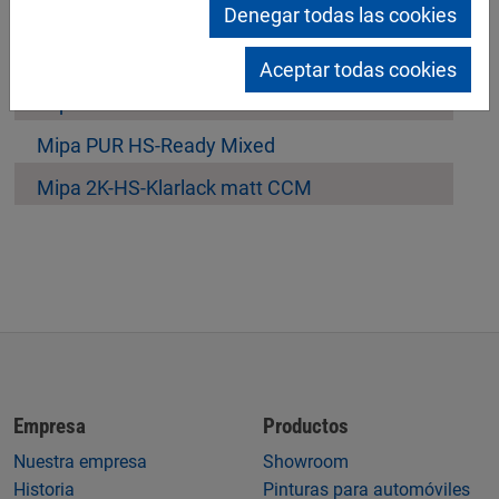
Denegar todas las cookies
Mipa 2K-Acryl-HS-Chassislack
Mipa PUR-HS-Einschicht-Aluminium
Aceptar todas cookies
Mipa PUR HS-Mischlack
Mipa PUR HS-Ready Mixed
Mipa 2K-HS-Klarlack matt CCM
Empresa
Productos
Nuestra empresa
Showroom
Historia
Pinturas para automóviles