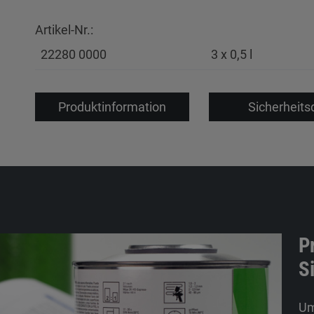
Artikel-Nr.:
22280 0000
3 x 0,5 l
Produktinformation
Sicherheits
P
S
Um