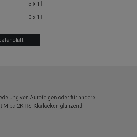
3 x 1 l
3 x 1 l
datenblatt
edelung von Autofelgen oder für andere
mit Mipa 2K-HS-Klarlacken glänzend