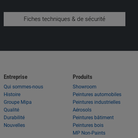
Fiches techniques & de sécurité
Entreprise
Produits
Qui sommes-nous
Showroom
Histoire
Peintures automobiles
Groupe Mipa
Peintures industrielles
Qualité
Aérosols
Durabilité
Peintures bâtiment
Nouvelles
Peintures bois
MP Non-Paints