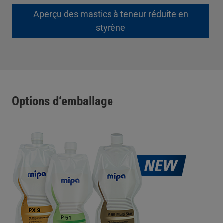
Aperçu des mastics à teneur réduite en
styrène
Options d‘emballage